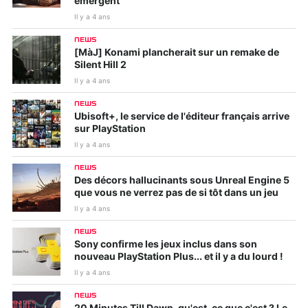
émergent
Il y a 4 ans
NEWS
[MàJ] Konami plancherait sur un remake de
Silent Hill 2
Il y a 4 ans
NEWS
Ubisoft+, le service de l'éditeur français arrive
sur PlayStation
Il y a 4 ans
NEWS
Des décors hallucinants sous Unreal Engine 5
que vous ne verrez pas de si tôt dans un jeu
Il y a 4 ans
NEWS
Sony confirme les jeux inclus dans son
nouveau PlayStation Plus... et il y a du lourd !
Il y a 4 ans
NEWS