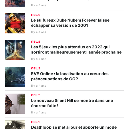
Il y a 4 ans
NEWS
Le sulfureux Duke Nukem Forever laisse
échapper sa version de 2001
Il y a 4 ans
NEWS
Les 5 jeux les plus attendus en 2022 qui
sortiront malheureusement l'année prochaine
Il y a 4 ans
NEWS
EVE Online : la localisation au cœur des
préoccupations de CCP
Il y a 4 ans
NEWS
Le nouveau Silent Hill se montre dans une
énorme fuite !
Il y a 4 ans
NEWS
Deathloop se met à jour et apporte un mode