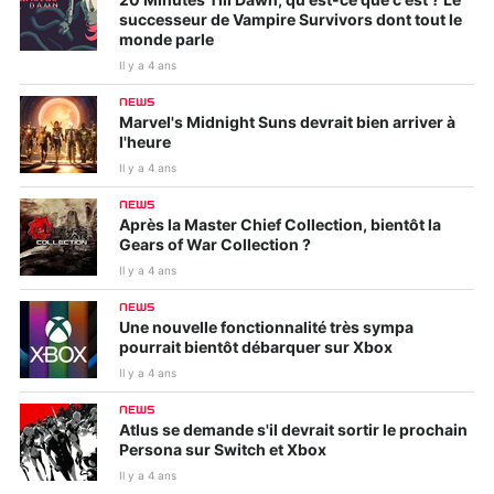
20 Minutes Till Dawn, qu'est-ce que c'est ? Le
successeur de Vampire Survivors dont tout le
monde parle
Il y a 4 ans
NEWS
Marvel's Midnight Suns devrait bien arriver à
l'heure
Il y a 4 ans
NEWS
Après la Master Chief Collection, bientôt la
Gears of War Collection ?
Il y a 4 ans
NEWS
Une nouvelle fonctionnalité très sympa
pourrait bientôt débarquer sur Xbox
Il y a 4 ans
NEWS
Atlus se demande s'il devrait sortir le prochain
Persona sur Switch et Xbox
Il y a 4 ans