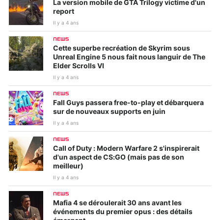
La version mobile de GTA Trilogy victime d'un
report
Il y a 4 ans
NEWS
Cette superbe recréation de Skyrim sous
Unreal Engine 5 nous fait nous languir de The
Elder Scrolls VI
Il y a 4 ans
NEWS
Fall Guys passera free-to-play et débarquera
sur de nouveaux supports en juin
Il y a 4 ans
NEWS
Call of Duty : Modern Warfare 2 s'inspirerait
d'un aspect de CS:GO (mais pas de son
meilleur)
Il y a 4 ans
NEWS
Mafia 4 se déroulerait 30 ans avant les
événements du premier opus : des détails