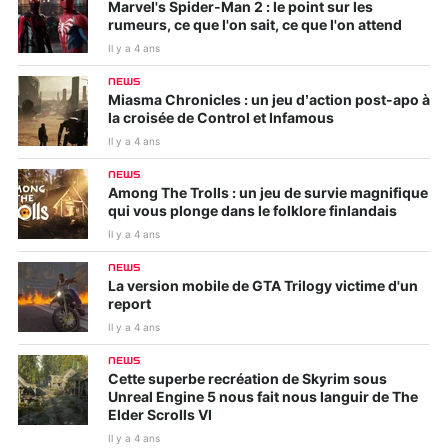
Marvel's Spider-Man 2 : le point sur les
rumeurs, ce que l'on sait, ce que l'on attend
Il y a 4 ans
NEWS
Miasma Chronicles : un jeu d’action post-apo à
la croisée de Control et Infamous
Il y a 4 ans
NEWS
Among The Trolls : un jeu de survie magnifique
qui vous plonge dans le folklore finlandais
Il y a 4 ans
NEWS
La version mobile de GTA Trilogy victime d'un
report
Il y a 4 ans
NEWS
Cette superbe recréation de Skyrim sous
Unreal Engine 5 nous fait nous languir de The
Elder Scrolls VI
Il y a 4 ans