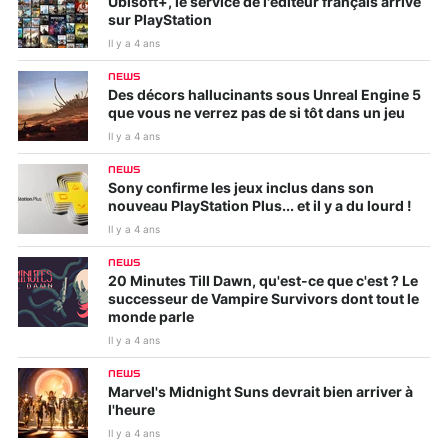
Ubisoft+, le service de l'éditeur français arrive
sur PlayStation
Il y a 4 ans
NEWS
Des décors hallucinants sous Unreal Engine 5
que vous ne verrez pas de si tôt dans un jeu
Il y a 4 ans
NEWS
Sony confirme les jeux inclus dans son
nouveau PlayStation Plus... et il y a du lourd !
Il y a 4 ans
NEWS
20 Minutes Till Dawn, qu'est-ce que c'est ? Le
successeur de Vampire Survivors dont tout le
monde parle
Il y a 4 ans
NEWS
Marvel's Midnight Suns devrait bien arriver à
l'heure
Il y a 4 ans