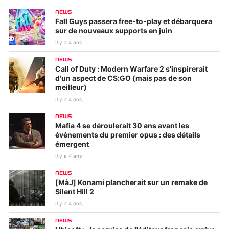
NEWS
Fall Guys passera free-to-play et débarquera
sur de nouveaux supports en juin
Il y a 4 ans
NEWS
Call of Duty : Modern Warfare 2 s'inspirerait
d'un aspect de CS:GO (mais pas de son
meilleur)
Il y a 4 ans
NEWS
Mafia 4 se déroulerait 30 ans avant les
événements du premier opus : des détails
émergent
Il y a 4 ans
NEWS
[MàJ] Konami plancherait sur un remake de
Silent Hill 2
Il y a 4 ans
NEWS