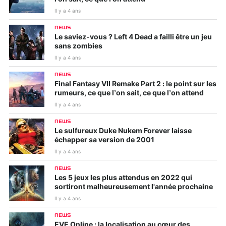
Il y a 4 ans
NEWS
Le saviez-vous ? Left 4 Dead a failli être un jeu
sans zombies
Il y a 4 ans
NEWS
Final Fantasy VII Remake Part 2 : le point sur les
rumeurs, ce que l’on sait, ce que l’on attend
Il y a 4 ans
NEWS
Le sulfureux Duke Nukem Forever laisse
échapper sa version de 2001
Il y a 4 ans
NEWS
Les 5 jeux les plus attendus en 2022 qui
sortiront malheureusement l'année prochaine
Il y a 4 ans
NEWS
EVE Online : la localisation au cœur des