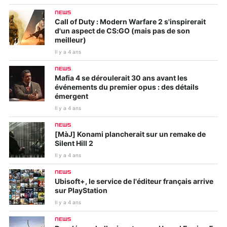
NEWS
Call of Duty : Modern Warfare 2 s'inspirerait
d'un aspect de CS:GO (mais pas de son
meilleur)
Il y a 4 ans
NEWS
Mafia 4 se déroulerait 30 ans avant les
événements du premier opus : des détails
émergent
Il y a 4 ans
NEWS
[MàJ] Konami plancherait sur un remake de
Silent Hill 2
Il y a 4 ans
NEWS
Ubisoft+, le service de l'éditeur français arrive
sur PlayStation
Il y a 4 ans
NEWS