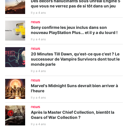
Des décors hallucinants sous Unreal Engine 5
que vous ne verrez pas de si tôt dans un jeu
Il y a 4 ans
NEWS
Sony confirme les jeux inclus dans son
nouveau PlayStation Plus... et il y a du lourd !
Il y a 4 ans
NEWS
20 Minutes Till Dawn, qu'est-ce que c'est ? Le
successeur de Vampire Survivors dont tout le
monde parle
Il y a 4 ans
NEWS
Marvel's Midnight Suns devrait bien arriver à
l'heure
Il y a 4 ans
NEWS
Après la Master Chief Collection, bientôt la
Gears of War Collection ?
Il y a 4 ans