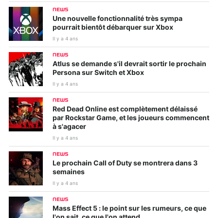
NEWS
Une nouvelle fonctionnalité très sympa
pourrait bientôt débarquer sur Xbox
Il y a 4 ans
NEWS
Atlus se demande s'il devrait sortir le prochain
Persona sur Switch et Xbox
Il y a 4 ans
NEWS
Red Dead Online est complètement délaissé
par Rockstar Game, et les joueurs commencent
à s'agacer
Il y a 4 ans
NEWS
Le prochain Call of Duty se montrera dans 3
semaines
Il y a 4 ans
NEWS
Mass Effect 5 : le point sur les rumeurs, ce que
l'on sait, ce que l'on attend