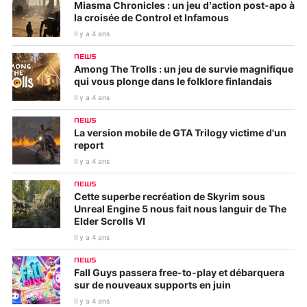
Miasma Chronicles : un jeu d’action post-apo à
la croisée de Control et Infamous
Il y a 4 ans
NEWS
Among The Trolls : un jeu de survie magnifique
qui vous plonge dans le folklore finlandais
Il y a 4 ans
NEWS
La version mobile de GTA Trilogy victime d'un
report
Il y a 4 ans
NEWS
Cette superbe recréation de Skyrim sous
Unreal Engine 5 nous fait nous languir de The
Elder Scrolls VI
Il y a 4 ans
NEWS
Fall Guys passera free-to-play et débarquera
sur de nouveaux supports en juin
Il y a 4 ans