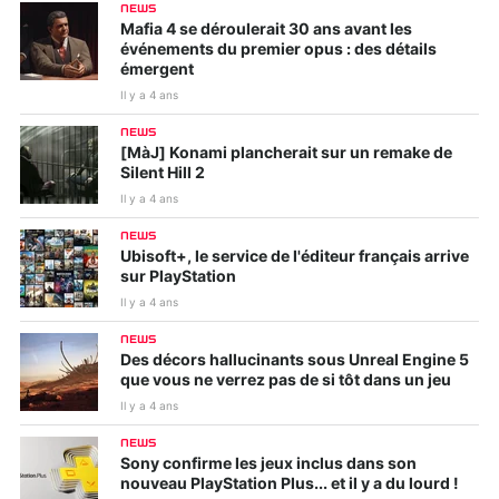
NEWS
Mafia 4 se déroulerait 30 ans avant les
événements du premier opus : des détails
émergent
Il y a 4 ans
NEWS
[MàJ] Konami plancherait sur un remake de
Silent Hill 2
Il y a 4 ans
NEWS
Ubisoft+, le service de l'éditeur français arrive
sur PlayStation
Il y a 4 ans
NEWS
Des décors hallucinants sous Unreal Engine 5
que vous ne verrez pas de si tôt dans un jeu
Il y a 4 ans
NEWS
Sony confirme les jeux inclus dans son
nouveau PlayStation Plus... et il y a du lourd !