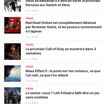
Atlus se demande s'il devrait sortir le prochain
Persona sur Switch et Xbox
Il y a 4 ans
NEWS
Red Dead Online est complètement délaissé
par Rockstar Game, et les joueurs commencent
à s'agacer
Il y a 4 ans
NEWS
Le prochain Call of Duty se montrera dans 3
semaines
Il y a 4 ans
NEWS
Mass Effect 5 : le point sur les rumeurs, ce que
l'on sait, ce que l'on attend
Il y a 4 ans
NEWS
Le saviez-vous ? Left 4 Dead a failli être un jeu
sans zombies
Il y a 4 ans