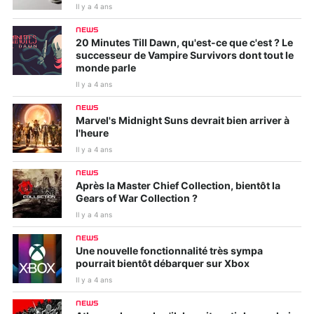
Il y a 4 ans
NEWS
20 Minutes Till Dawn, qu'est-ce que c'est ? Le
successeur de Vampire Survivors dont tout le
monde parle
Il y a 4 ans
NEWS
Marvel's Midnight Suns devrait bien arriver à
l'heure
Il y a 4 ans
NEWS
Après la Master Chief Collection, bientôt la
Gears of War Collection ?
Il y a 4 ans
NEWS
Une nouvelle fonctionnalité très sympa
pourrait bientôt débarquer sur Xbox
Il y a 4 ans
NEWS