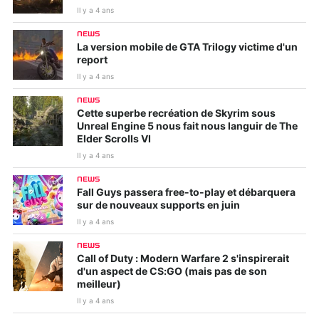
Il y a 4 ans
NEWS
La version mobile de GTA Trilogy victime d'un
report
Il y a 4 ans
NEWS
Cette superbe recréation de Skyrim sous
Unreal Engine 5 nous fait nous languir de The
Elder Scrolls VI
Il y a 4 ans
NEWS
Fall Guys passera free-to-play et débarquera
sur de nouveaux supports en juin
Il y a 4 ans
NEWS
Call of Duty : Modern Warfare 2 s'inspirerait
d'un aspect de CS:GO (mais pas de son
meilleur)
Il y a 4 ans