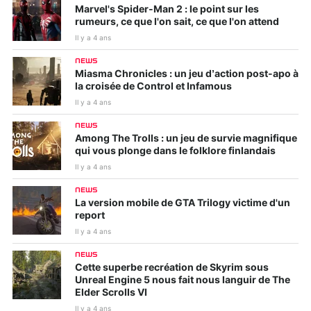
Marvel's Spider-Man 2 : le point sur les
rumeurs, ce que l'on sait, ce que l'on attend
Il y a 4 ans
NEWS
Miasma Chronicles : un jeu d’action post-apo à
la croisée de Control et Infamous
Il y a 4 ans
NEWS
Among The Trolls : un jeu de survie magnifique
qui vous plonge dans le folklore finlandais
Il y a 4 ans
NEWS
La version mobile de GTA Trilogy victime d'un
report
Il y a 4 ans
NEWS
Cette superbe recréation de Skyrim sous
Unreal Engine 5 nous fait nous languir de The
Elder Scrolls VI
Il y a 4 ans