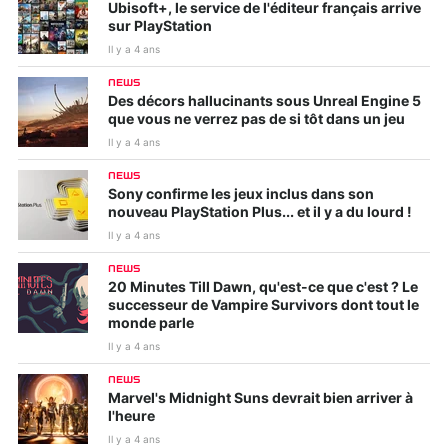
Ubisoft+, le service de l'éditeur français arrive
sur PlayStation
Il y a 4 ans
NEWS
Des décors hallucinants sous Unreal Engine 5
que vous ne verrez pas de si tôt dans un jeu
Il y a 4 ans
NEWS
Sony confirme les jeux inclus dans son
nouveau PlayStation Plus... et il y a du lourd !
Il y a 4 ans
NEWS
20 Minutes Till Dawn, qu'est-ce que c'est ? Le
successeur de Vampire Survivors dont tout le
monde parle
Il y a 4 ans
NEWS
Marvel's Midnight Suns devrait bien arriver à
l'heure
Il y a 4 ans