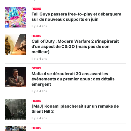
NEWS
Fall Guys passera free-to-play et débarquera
sur de nouveaux supports en juin
Il y a 4 ans
NEWS
Call of Duty : Modern Warfare 2 s'inspirerait
d'un aspect de CS:GO (mais pas de son
meilleur)
Il y a 4 ans
NEWS
Mafia 4 se déroulerait 30 ans avant les
événements du premier opus : des détails
émergent
Il y a 4 ans
NEWS
[MàJ] Konami plancherait sur un remake de
Silent Hill 2
Il y a 4 ans
NEWS