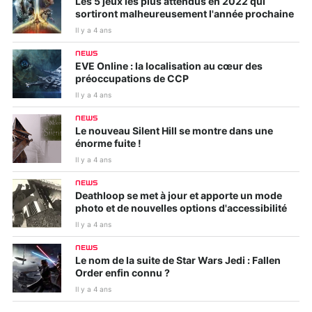
Les 5 jeux les plus attendus en 2022 qui
sortiront malheureusement l'année prochaine
Il y a 4 ans
NEWS
EVE Online : la localisation au cœur des
préoccupations de CCP
Il y a 4 ans
NEWS
Le nouveau Silent Hill se montre dans une
énorme fuite !
Il y a 4 ans
NEWS
Deathloop se met à jour et apporte un mode
photo et de nouvelles options d'accessibilité
Il y a 4 ans
NEWS
Le nom de la suite de Star Wars Jedi : Fallen
Order enfin connu ?
Il y a 4 ans