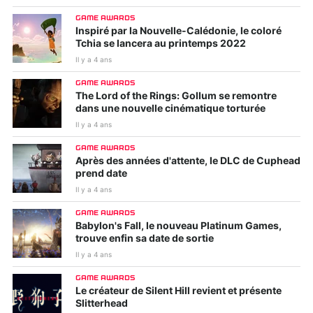
GAME AWARDS
Inspiré par la Nouvelle-Calédonie, le coloré
Tchia se lancera au printemps 2022
Il y a 4 ans
GAME AWARDS
The Lord of the Rings: Gollum se remontre
dans une nouvelle cinématique torturée
Il y a 4 ans
GAME AWARDS
Après des années d'attente, le DLC de Cuphead
prend date
Il y a 4 ans
GAME AWARDS
Babylon's Fall, le nouveau Platinum Games,
trouve enfin sa date de sortie
Il y a 4 ans
GAME AWARDS
Le créateur de Silent Hill revient et présente
Slitterhead