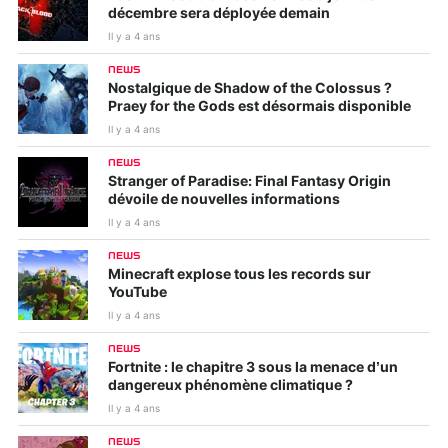
décembre sera déployée demain
Il y a 4 ans
NEWS
Nostalgique de Shadow of the Colossus ?
Praey for the Gods est désormais disponible
Il y a 4 ans
NEWS
Stranger of Paradise: Final Fantasy Origin
dévoile de nouvelles informations
Il y a 4 ans
NEWS
Minecraft explose tous les records sur
YouTube
Il y a 4 ans
NEWS
Fortnite : le chapitre 3 sous la menace d’un
dangereux phénomène climatique ?
Il y a 4 ans
NEWS