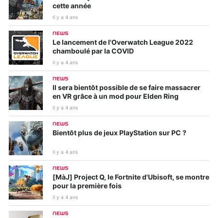
cette année
Il y a 4 ans
NEWS
Le lancement de l'Overwatch League 2022
chamboulé par la COVID
Il y a 4 ans
NEWS
Il sera bientôt possible de se faire massacrer
en VR grâce à un mod pour Elden Ring
Il y a 4 ans
NEWS
Bientôt plus de jeux PlayStation sur PC ?
Il y a 4 ans
NEWS
[MàJ] Project Q, le Fortnite d'Ubisoft, se montre
pour la première fois
Il y a 4 ans
NEWS