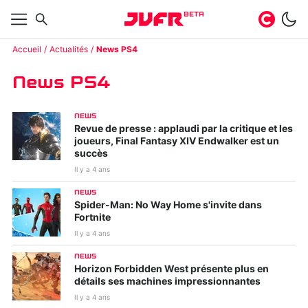
BETA
Accueil
Actualités
News PS4
News PS4
NEWS
Revue de presse : applaudi par la critique et les
joueurs, Final Fantasy XIV Endwalker est un
succès
Il y a 4 ans
NEWS
Spider-Man: No Way Home s'invite dans
Fortnite
Il y a 4 ans
NEWS
Horizon Forbidden West présente plus en
détails ses machines impressionnantes
Il y a 4 ans