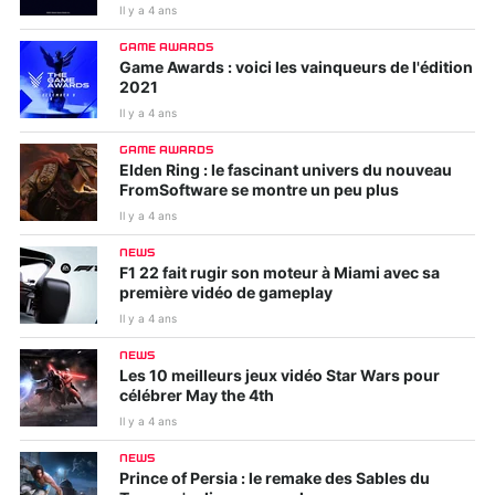
Il y a 4 ans
GAME AWARDS
Game Awards : voici les vainqueurs de l'édition
2021
Il y a 4 ans
GAME AWARDS
Elden Ring : le fascinant univers du nouveau
FromSoftware se montre un peu plus
Il y a 4 ans
NEWS
F1 22 fait rugir son moteur à Miami avec sa
première vidéo de gameplay
Il y a 4 ans
NEWS
Les 10 meilleurs jeux vidéo Star Wars pour
célébrer May the 4th
Il y a 4 ans
NEWS
Prince of Persia : le remake des Sables du