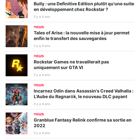
Bully : une Definitive Edition plutôt qu'une suite
en développement chez Rockstar ?
Il y a 4 ans
NEWS
Tales of Arise : la nouvelle mise à jour permet
enfin le transfert des sauvegardes
Il y a 4 ans
NEWS
Rockstar Games ne travaillerait pas
uniquement sur GTA VI
Il y a 4 ans
NEWS
Incarnez Odin dans Assassin's Creed Valhalla :
L'Aube du Ragnarök, le nouveau DLC payant
Il y a 4 ans
NEWS
Granblue Fantasy Relink confirme sa sortie en
2022
Il y a 4 ans