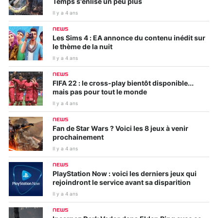
Temps s'enlise un peu plus
Il y a 4 ans
NEWS
Les Sims 4 : EA annonce du contenu inédit sur
le thème de la nuit
Il y a 4 ans
NEWS
FIFA 22 : le cross-play bientôt disponible...
mais pas pour tout le monde
Il y a 4 ans
NEWS
Fan de Star Wars ? Voici les 8 jeux à venir
prochainement
Il y a 4 ans
NEWS
PlayStation Now : voici les derniers jeux qui
rejoindront le service avant sa disparition
Il y a 4 ans
NEWS