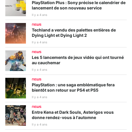
PlayStation Plus : Sony précise le calendrier de
lancement de son nouveau service
Il y a 4 ans
NEWS
Techland a vendu des palettes entières de
Dying Light et Dying Light 2
Il y a 4 ans
NEWS
Les 5 lancements de jeux vidéo qui ont tourné
au cauchemar
Il y a 4 ans
NEWS
PlayStation : une saga emblématique fera
bientôt son retour sur PS4 et PS5
Il y a 4 ans
NEWS
Entre Kena et Dark Souls, Asterigos vous
donne rendez-vous à l'automne
Il y a 4 ans