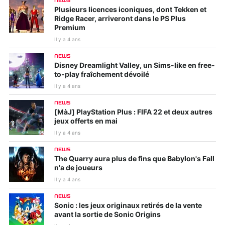
NEWS
Plusieurs licences iconiques, dont Tekken et
Ridge Racer, arriveront dans le PS Plus
Premium
Il y a 4 ans
NEWS
Disney Dreamlight Valley, un Sims-like en free-
to-play fraîchement dévoilé
Il y a 4 ans
NEWS
[MàJ] PlayStation Plus : FIFA 22 et deux autres
jeux offerts en mai
Il y a 4 ans
NEWS
The Quarry aura plus de fins que Babylon's Fall
n'a de joueurs
Il y a 4 ans
NEWS
Sonic : les jeux originaux retirés de la vente
avant la sortie de Sonic Origins