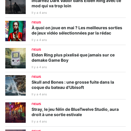
Incarnez Dark Vador dans Elden Ring avec ce
mod qui va trop loin
Il y a 4 ans
NEWS
À quoi on joue en mai ? Les meilleures sorties
de jeux vidéo sélectionnées par la rédac
Il y a 4 ans
NEWS
Elden Ring plus pixelisé que jamais sur ce
demake Game Boy
Il y a 4 ans
NEWS
Skull and Bones : une grosse fuite dans la
coque du bateau d'Ubisoft
Il y a 4 ans
NEWS
Stray, le jeu félin de BlueTwelve Studio, aura
droit à une sortie estivale
Il y a 4 ans