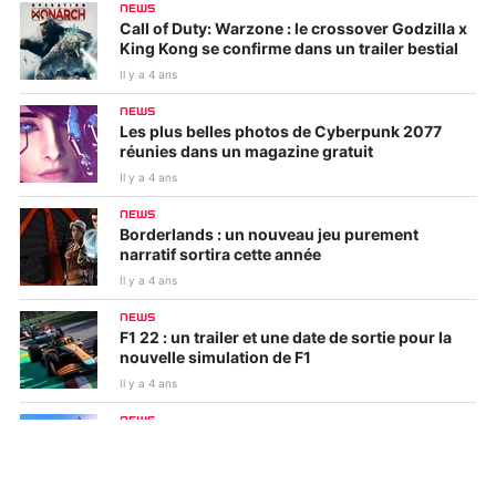
NEWS
Call of Duty: Warzone : le crossover Godzilla x
King Kong se confirme dans un trailer bestial
Il y a 4 ans
NEWS
Les plus belles photos de Cyberpunk 2077
réunies dans un magazine gratuit
Il y a 4 ans
NEWS
Borderlands : un nouveau jeu purement
narratif sortira cette année
Il y a 4 ans
NEWS
F1 22 : un trailer et une date de sortie pour la
nouvelle simulation de F1
Il y a 4 ans
NEWS
Skate 4 : du gameplay très rudimentaire en
fuite
Il y a 4 ans