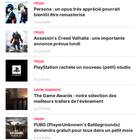
NEWS
Persona : un opus très apprécié pourrait
bientôt être remasterisé
Il y a 4 ans
NEWS
Assassin's Creed Valhalla : une importante
annonce prévue lundi
Il y a 4 ans
NEWS
PlayStation rachète un nouveau (petit) studio
Il y a 4 ans
GAME AWARDS
The Game Awards : notre sélection des
meilleurs trailers de l'événement
Il y a 4 ans
NEWS
PUBG (PlayerUnknown’s Battlegrounds)
deviendra gratuit pour tous dans un petit mois
Il y a 4 ans