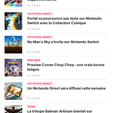
Il y a 4 ans
NINTENDO-DIRECT
Portal va poursuivre ses tests sur Nintendo
Switch avec la Collection Cubique
Il y a 4 ans
NINTENDO-DIRECT
No Man's Sky s'invite sur Nintendo Switch
Il y a 4 ans
PREVIEW
Preview Conan Chop Chop : une vraie bonne
blague
Il y a 4 ans
NINTENDO-DIRECT
Un Nintendo Direct sera diffusé cette semaine
Il y a 4 ans
NEWS
La trilogie Batman Arkham bientôt sur