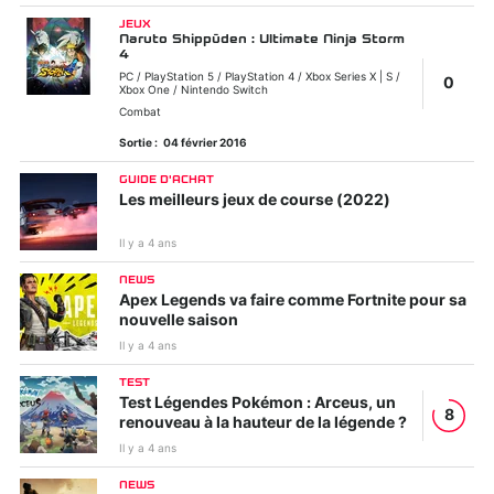
JEUX
Naruto Shippūden : Ultimate Ninja Storm
4
PC / PlayStation 5 / PlayStation 4 / Xbox Series X | S /
0
Xbox One / Nintendo Switch
Combat
Sortie :
04 février 2016
GUIDE D'ACHAT
Les meilleurs jeux de course (2022)
Il y a 4 ans
NEWS
Apex Legends va faire comme Fortnite pour sa
nouvelle saison
Il y a 4 ans
TEST
Test Légendes Pokémon : Arceus, un
8
renouveau à la hauteur de la légende ?
Il y a 4 ans
NEWS