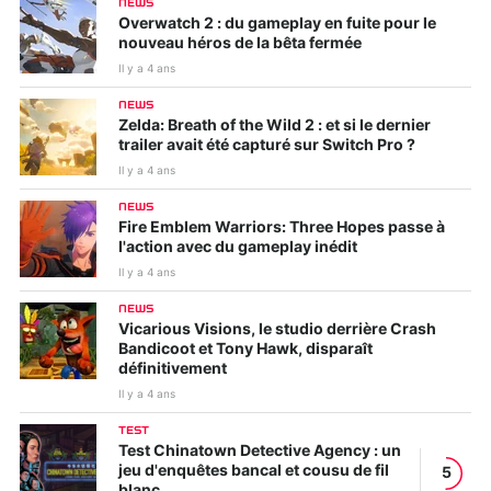
NEWS
Overwatch 2 : du gameplay en fuite pour le
nouveau héros de la bêta fermée
Il y a 4 ans
NEWS
Zelda: Breath of the Wild 2 : et si le dernier
trailer avait été capturé sur Switch Pro ?
Il y a 4 ans
NEWS
Fire Emblem Warriors: Three Hopes passe à
l'action avec du gameplay inédit
Il y a 4 ans
NEWS
Vicarious Visions, le studio derrière Crash
Bandicoot et Tony Hawk, disparaît
définitivement
Il y a 4 ans
TEST
Test Chinatown Detective Agency : un
jeu d'enquêtes bancal et cousu de fil
5
blanc