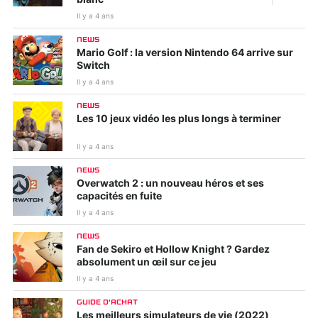
Il y a 4 ans
NEWS
Mario Golf : la version Nintendo 64 arrive sur
Switch
Il y a 4 ans
NEWS
Les 10 jeux vidéo les plus longs à terminer
Il y a 4 ans
NEWS
Overwatch 2 : un nouveau héros et ses
capacités en fuite
Il y a 4 ans
NEWS
Fan de Sekiro et Hollow Knight ? Gardez
absolument un œil sur ce jeu
Il y a 4 ans
GUIDE D'ACHAT
Les meilleurs simulateurs de vie (2022)