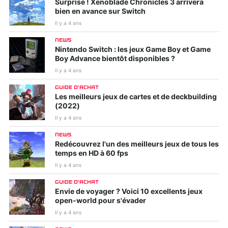
Surprise ! Xenoblade Chronicles 3 arrivera
bien en avance sur Switch
Il y a 4 ans
NEWS
Nintendo Switch : les jeux Game Boy et Game
Boy Advance bientôt disponibles ?
Il y a 4 ans
GUIDE D'ACHAT
Les meilleurs jeux de cartes et de deckbuilding
(2022)
Il y a 4 ans
NEWS
Redécouvrez l'un des meilleurs jeux de tous les
temps en HD à 60 fps
Il y a 4 ans
GUIDE D'ACHAT
Envie de voyager ? Voici 10 excellents jeux
open-world pour s'évader
Il y a 4 ans