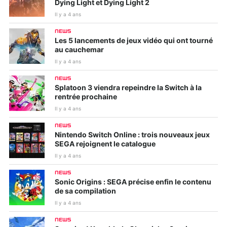
Dying Light et Dying Light 2
Il y a 4 ans
NEWS
Les 5 lancements de jeux vidéo qui ont tourné
au cauchemar
Il y a 4 ans
NEWS
Splatoon 3 viendra repeindre la Switch à la
rentrée prochaine
Il y a 4 ans
NEWS
Nintendo Switch Online : trois nouveaux jeux
SEGA rejoignent le catalogue
Il y a 4 ans
NEWS
Sonic Origins : SEGA précise enfin le contenu
de sa compilation
Il y a 4 ans
NEWS