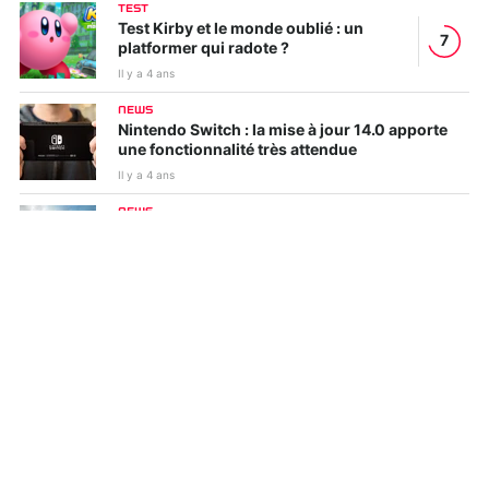
TEST
Test Kirby et le monde oublié : un
7
platformer qui radote ?
Il y a 4 ans
NEWS
Nintendo Switch : la mise à jour 14.0 apporte
une fonctionnalité très attendue
Il y a 4 ans
NEWS
Ubisoft : plusieurs jeux non annoncés (Prince
of Persia, Assassin's Creed...) font surface
Il y a 4 ans
PREVIEW
Preview LEGO Star Wars : La Saga Skywalker, la
Force est-elle avec ce jeu ?
Il y a 4 ans
NEWS
Hogwarts Legacy : qui sera l'ennemi du jeu
dans l'univers de Harry Potter ?
Il y a 4 ans