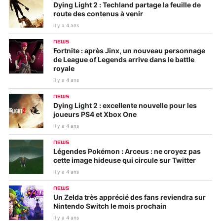
Dying Light 2 : Techland partage la feuille de
route des contenus à venir
Il y a 4 ans
NEWS
Fortnite : après Jinx, un nouveau personnage
de League of Legends arrive dans le battle
royale
Il y a 4 ans
NEWS
Dying Light 2 : excellente nouvelle pour les
joueurs PS4 et Xbox One
Il y a 4 ans
NEWS
Légendes Pokémon : Arceus : ne croyez pas
cette image hideuse qui circule sur Twitter
Il y a 4 ans
NEWS
Un Zelda très apprécié des fans reviendra sur
Nintendo Switch le mois prochain
Il y a 4 ans