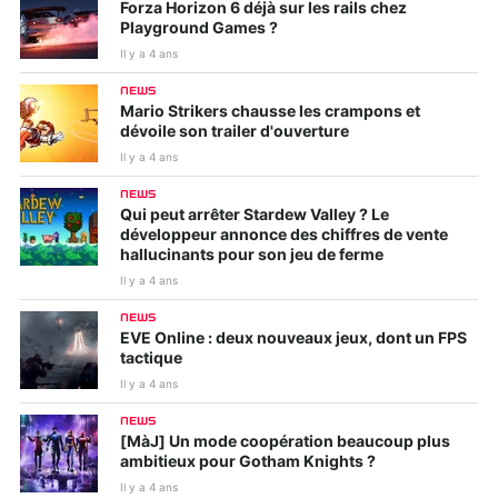
Forza Horizon 6 déjà sur les rails chez
Playground Games ?
Il y a 4 ans
NEWS
Mario Strikers chausse les crampons et
dévoile son trailer d'ouverture
Il y a 4 ans
NEWS
Qui peut arrêter Stardew Valley ? Le
développeur annonce des chiffres de vente
hallucinants pour son jeu de ferme
Il y a 4 ans
NEWS
EVE Online : deux nouveaux jeux, dont un FPS
tactique
Il y a 4 ans
NEWS
[MàJ] Un mode coopération beaucoup plus
ambitieux pour Gotham Knights ?
Il y a 4 ans