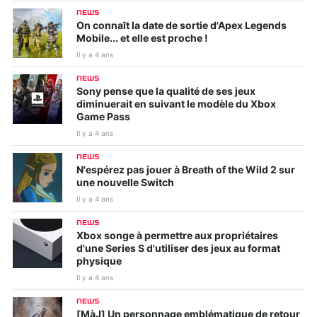
NEWS
On connaît la date de sortie d'Apex Legends
Mobile... et elle est proche !
Il y a 4 ans
NEWS
Sony pense que la qualité de ses jeux
diminuerait en suivant le modèle du Xbox
Game Pass
Il y a 4 ans
NEWS
N'espérez pas jouer à Breath of the Wild 2 sur
une nouvelle Switch
Il y a 4 ans
NEWS
Xbox songe à permettre aux propriétaires
d'une Series S d'utiliser des jeux au format
physique
Il y a 4 ans
NEWS
[MàJ] Un personnage emblématique de retour