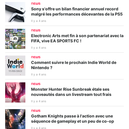
NEWS
Sony s'offre un bilan financier annuel record
malgré les performances décevantes de la PS5
Il y a 4 ans
NEWS
Electronic Arts met fin à son partenariat avec la
FIFA, vive EA SPORTS FC !
Il y a 4 ans
NEWS
Comment suivre le prochain Indie World de
Nintendo ?
Il y a 4 ans
NEWS
Monster Hunter Rise Sunbreak étale ses
nouveautés dans un livestream tout frais
Il y a 4 ans
NEWS
Gotham Knights passe à l'action avec une
séquence de gameplay et un peu de co-op
Il y a 4 ans