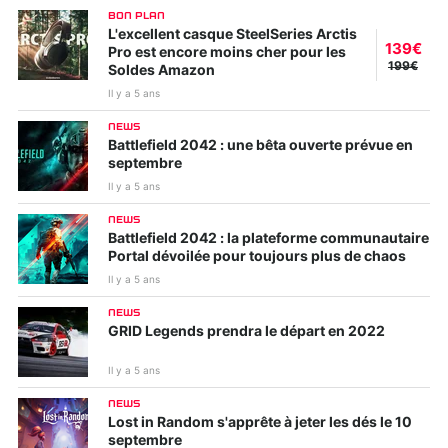
BON PLAN
L'excellent casque SteelSeries Arctis
139€
Pro est encore moins cher pour les
199€
Soldes Amazon
Il y a 5 ans
NEWS
Battlefield 2042 : une bêta ouverte prévue en
septembre
Il y a 5 ans
NEWS
Battlefield 2042 : la plateforme communautaire
Portal dévoilée pour toujours plus de chaos
Il y a 5 ans
NEWS
GRID Legends prendra le départ en 2022
Il y a 5 ans
NEWS
Lost in Random s'apprête à jeter les dés le 10
septembre