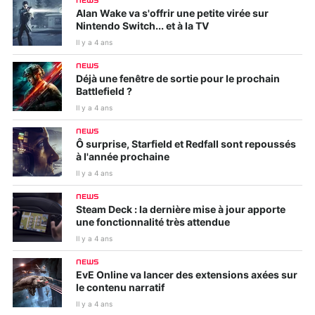
NEWS
Alan Wake va s'offrir une petite virée sur
Nintendo Switch... et à la TV
Il y a 4 ans
NEWS
Déjà une fenêtre de sortie pour le prochain
Battlefield ?
Il y a 4 ans
NEWS
Ô surprise, Starfield et Redfall sont repoussés
à l'année prochaine
Il y a 4 ans
NEWS
Steam Deck : la dernière mise à jour apporte
une fonctionnalité très attendue
Il y a 4 ans
NEWS
EvE Online va lancer des extensions axées sur
le contenu narratif
Il y a 4 ans