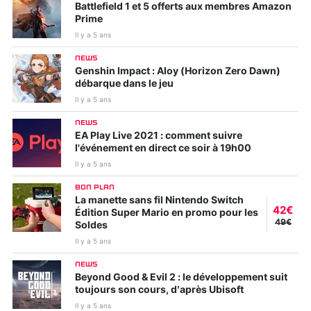
Battlefield 1 et 5 offerts aux membres Amazon
Prime
Il y a 5 ans
NEWS
Genshin Impact : Aloy (Horizon Zero Dawn)
débarque dans le jeu
Il y a 5 ans
NEWS
EA Play Live 2021 : comment suivre
l'événement en direct ce soir à 19h00
Il y a 5 ans
BON PLAN
La manette sans fil Nintendo Switch
42€
Édition Super Mario en promo pour les
49€
Soldes
Il y a 5 ans
NEWS
Beyond Good & Evil 2 : le développement suit
toujours son cours, d’après Ubisoft
Il y a 5 ans