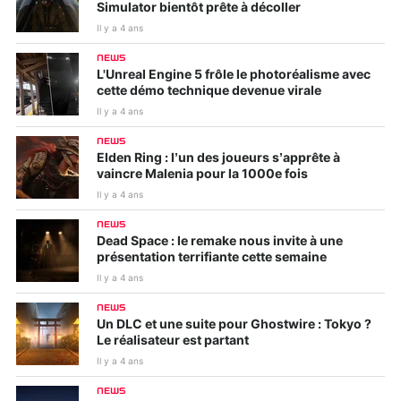
Simulator bientôt prête à décoller
Il y a 4 ans
NEWS
L'Unreal Engine 5 frôle le photoréalisme avec
cette démo technique devenue virale
Il y a 4 ans
NEWS
Elden Ring : l’un des joueurs s’apprête à
vaincre Malenia pour la 1000e fois
Il y a 4 ans
NEWS
Dead Space : le remake nous invite à une
présentation terrifiante cette semaine
Il y a 4 ans
NEWS
Un DLC et une suite pour Ghostwire : Tokyo ?
Le réalisateur est partant
Il y a 4 ans
NEWS