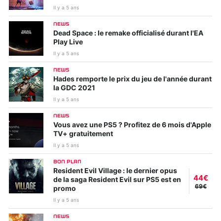
Il y a 5 ans
NEWS
Dead Space : le remake officialisé durant l'EA
Play Live
Il y a 5 ans
NEWS
Hades remporte le prix du jeu de l'année durant
la GDC 2021
Il y a 5 ans
NEWS
Vous avez une PS5 ? Profitez de 6 mois d'Apple
TV+ gratuitement
Il y a 5 ans
BON PLAN
Resident Evil Village : le dernier opus
44€
de la saga Resident Evil sur PS5 est en
69€
promo
Il y a 5 ans
NEWS