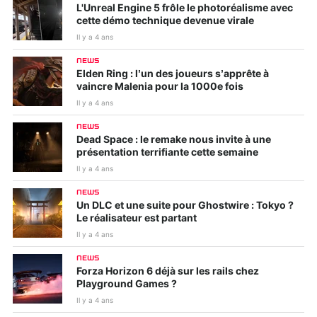
L'Unreal Engine 5 frôle le photoréalisme avec
cette démo technique devenue virale
Il y a 4 ans
NEWS
Elden Ring : l’un des joueurs s’apprête à
vaincre Malenia pour la 1000e fois
Il y a 4 ans
NEWS
Dead Space : le remake nous invite à une
présentation terrifiante cette semaine
Il y a 4 ans
NEWS
Un DLC et une suite pour Ghostwire : Tokyo ?
Le réalisateur est partant
Il y a 4 ans
NEWS
Forza Horizon 6 déjà sur les rails chez
Playground Games ?
Il y a 4 ans