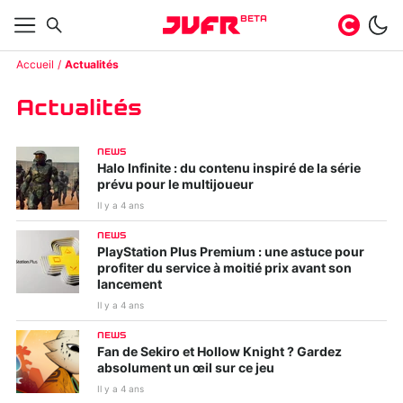
BETA
Accueil
Actualités
Actualités
NEWS
Halo Infinite : du contenu inspiré de la série
prévu pour le multijoueur
Il y a 4 ans
NEWS
PlayStation Plus Premium : une astuce pour
profiter du service à moitié prix avant son
lancement
Il y a 4 ans
NEWS
Fan de Sekiro et Hollow Knight ? Gardez
absolument un œil sur ce jeu
Il y a 4 ans