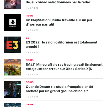
de jeux vidéo sélectionnées par la rédac
Il y a 4 ans
NEWS
Un PlayStation Studio travaille sur un jeu
d'horreur narratif
Il y a 4 ans
E3
E3 2022 : le salon californien est totalement
annulé !
Il y a 4 ans
NEWS
[MàJ] Minecraft : le ray tracing avait finalement
été ajouté par erreur sur Xbox Series X|S
Il y a 4 ans
NEWS
Quantic Dream : le studio français bientôt
racheté par un grand groupe chinois ?
Il y a 4 ans
NEWS