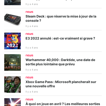
Il y a 4 ans
NEWS
Steam Deck : que réserve la mise à jour de la
console ?
Il y a 4 ans
NEWS
E3 2022 annulé : est-ce vraiment si grave ?
Il y a 4 ans
NEWS
Warhammer 40,000 : Darktide, une date de
sortie plus lointaine que prévu
Il y a 4 ans
NEWS
Xbox Game Pass : Microsoft plancherait sur
une nouvelle offre
Il y a 4 ans
NEWS
À quoi on joue en avril ? Les meilleures sorties