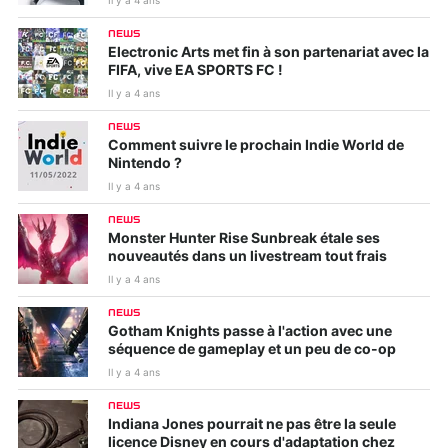
Il y a 4 ans
NEWS
Electronic Arts met fin à son partenariat avec la
FIFA, vive EA SPORTS FC !
Il y a 4 ans
NEWS
Comment suivre le prochain Indie World de
Nintendo ?
Il y a 4 ans
NEWS
Monster Hunter Rise Sunbreak étale ses
nouveautés dans un livestream tout frais
Il y a 4 ans
NEWS
Gotham Knights passe à l'action avec une
séquence de gameplay et un peu de co-op
Il y a 4 ans
NEWS
Indiana Jones pourrait ne pas être la seule
licence Disney en cours d'adaptation chez