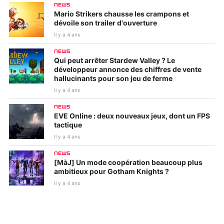
NEWS
Mario Strikers chausse les crampons et
dévoile son trailer d'ouverture
Il y a 4 ans
NEWS
Qui peut arrêter Stardew Valley ? Le
développeur annonce des chiffres de vente
hallucinants pour son jeu de ferme
Il y a 4 ans
NEWS
EVE Online : deux nouveaux jeux, dont un FPS
tactique
Il y a 4 ans
NEWS
[MàJ] Un mode coopération beaucoup plus
ambitieux pour Gotham Knights ?
Il y a 4 ans
NEWS
Le reboot de Saints Row proposera un menu
aussi copieux que totalement barré