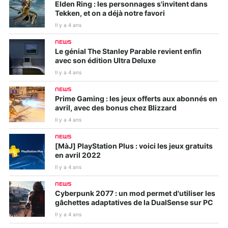
Elden Ring : les personnages s'invitent dans
Tekken, et on a déjà notre favori
Il y a 4 ans
NEWS
Le génial The Stanley Parable revient enfin
avec son édition Ultra Deluxe
Il y a 4 ans
NEWS
Prime Gaming : les jeux offerts aux abonnés en
avril, avec des bonus chez Blizzard
Il y a 4 ans
NEWS
[MàJ] PlayStation Plus : voici les jeux gratuits
en avril 2022
Il y a 4 ans
NEWS
Cyberpunk 2077 : un mod permet d'utiliser les
gâchettes adaptatives de la DualSense sur PC
Il y a 4 ans