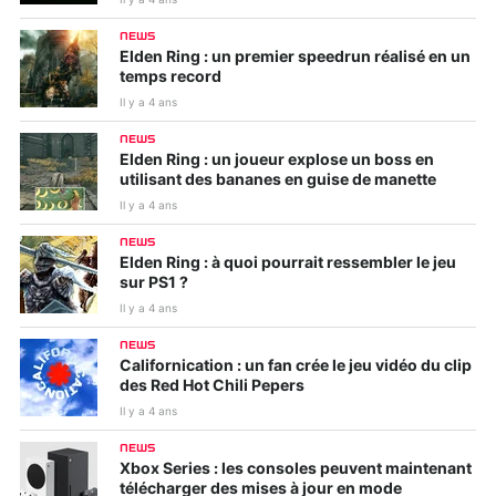
NEWS
Elden Ring : un premier speedrun réalisé en un
temps record
Il y a 4 ans
NEWS
Elden Ring : un joueur explose un boss en
utilisant des bananes en guise de manette
Il y a 4 ans
NEWS
Elden Ring : à quoi pourrait ressembler le jeu
sur PS1 ?
Il y a 4 ans
NEWS
Californication : un fan crée le jeu vidéo du clip
des Red Hot Chili Pepers
Il y a 4 ans
NEWS
Xbox Series : les consoles peuvent maintenant
télécharger des mises à jour en mode