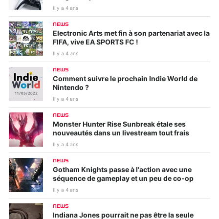
Il y a 4 ans
NEWS
Electronic Arts met fin à son partenariat avec la
FIFA, vive EA SPORTS FC !
Il y a 4 ans
NEWS
Comment suivre le prochain Indie World de
Nintendo ?
Il y a 4 ans
NEWS
Monster Hunter Rise Sunbreak étale ses
nouveautés dans un livestream tout frais
Il y a 4 ans
NEWS
Gotham Knights passe à l'action avec une
séquence de gameplay et un peu de co-op
Il y a 4 ans
NEWS
Indiana Jones pourrait ne pas être la seule