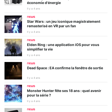
économie d'énergie
Il y a 4 ans
NEWS
Star Wars : un jeu iconique magistralement
remasterisé en VR par un fan
Il y a 4 ans
NEWS
Elden Ring : une application iOS pour vous
simplifier la vie
Il y a 4 ans
NEWS
Dead Space : EA confirme la fenêtre de sortie
Il y a 4 ans
NEWS
Monster Hunter fête ses 18 ans : quel avenir
pour la série ?
Il y a 4 ans
NEWS