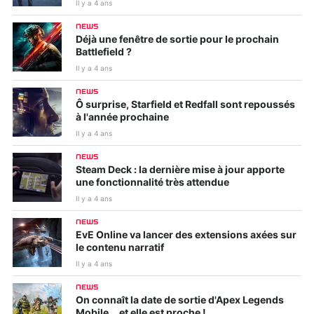
Il y a 4 ans
NEWS
Déjà une fenêtre de sortie pour le prochain
Battlefield ?
Il y a 4 ans
NEWS
Ô surprise, Starfield et Redfall sont repoussés
à l'année prochaine
Il y a 4 ans
NEWS
Steam Deck : la dernière mise à jour apporte
une fonctionnalité très attendue
Il y a 4 ans
NEWS
EvE Online va lancer des extensions axées sur
le contenu narratif
Il y a 4 ans
NEWS
On connaît la date de sortie d'Apex Legends
Mobile... et elle est proche !