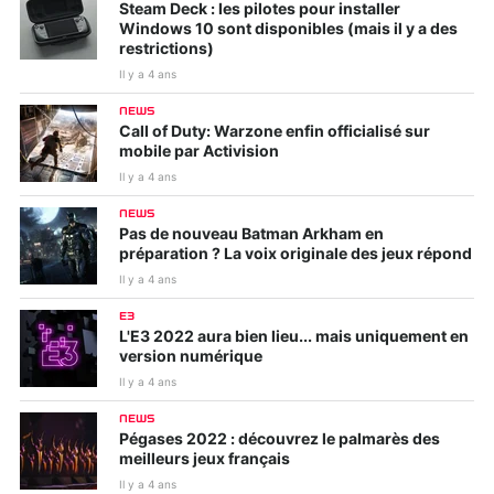
Steam Deck : les pilotes pour installer
Windows 10 sont disponibles (mais il y a des
restrictions)
Il y a 4 ans
NEWS
Call of Duty: Warzone enfin officialisé sur
mobile par Activision
Il y a 4 ans
NEWS
Pas de nouveau Batman Arkham en
préparation ? La voix originale des jeux répond
Il y a 4 ans
E3
L'E3 2022 aura bien lieu... mais uniquement en
version numérique
Il y a 4 ans
NEWS
Pégases 2022 : découvrez le palmarès des
meilleurs jeux français
Il y a 4 ans