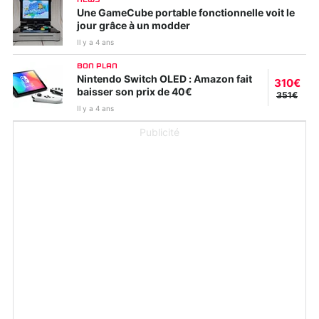
Une GameCube portable fonctionnelle voit le
jour grâce à un modder
Il y a 4 ans
BON PLAN
Nintendo Switch OLED : Amazon fait
310€
baisser son prix de 40€
351€
Il y a 4 ans
Publicité