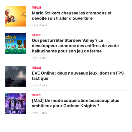
NEWS
Mario Strikers chausse les crampons et
dévoile son trailer d'ouverture
Il y a 4 ans
NEWS
Qui peut arrêter Stardew Valley ? Le
développeur annonce des chiffres de vente
hallucinants pour son jeu de ferme
Il y a 4 ans
NEWS
EVE Online : deux nouveaux jeux, dont un FPS
tactique
Il y a 4 ans
NEWS
[MàJ] Un mode coopération beaucoup plus
ambitieux pour Gotham Knights ?
Il y a 4 ans
NEWS
Le reboot de Saints Row proposera un menu