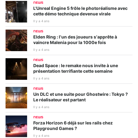
NEWS
L'Unreal Engine 5 frôle le photoréalisme avec
cette démo technique devenue virale
Il y a 4 ans
NEWS
Elden Ring : l’un des joueurs s’apprête à
vaincre Malenia pour la 1000e fois
Il y a 4 ans
NEWS
Dead Space : le remake nous invite à une
présentation terrifiante cette semaine
Il y a 4 ans
NEWS
Un DLC et une suite pour Ghostwire : Tokyo ?
Le réalisateur est partant
Il y a 4 ans
NEWS
Forza Horizon 6 déjà sur les rails chez
Playground Games ?
Il y a 4 ans