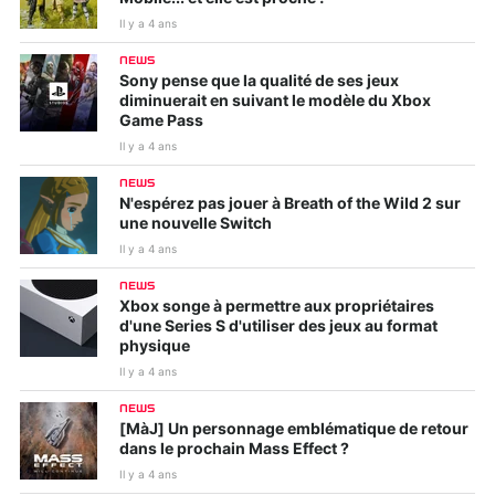
Il y a 4 ans
NEWS
Sony pense que la qualité de ses jeux
diminuerait en suivant le modèle du Xbox
Game Pass
Il y a 4 ans
NEWS
N'espérez pas jouer à Breath of the Wild 2 sur
une nouvelle Switch
Il y a 4 ans
NEWS
Xbox songe à permettre aux propriétaires
d'une Series S d'utiliser des jeux au format
physique
Il y a 4 ans
NEWS
[MàJ] Un personnage emblématique de retour
dans le prochain Mass Effect ?
Il y a 4 ans