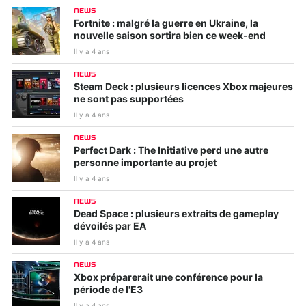
NEWS
Fortnite : malgré la guerre en Ukraine, la
nouvelle saison sortira bien ce week-end
Il y a 4 ans
NEWS
Steam Deck : plusieurs licences Xbox majeures
ne sont pas supportées
Il y a 4 ans
NEWS
Perfect Dark : The Initiative perd une autre
personne importante au projet
Il y a 4 ans
NEWS
Dead Space : plusieurs extraits de gameplay
dévoilés par EA
Il y a 4 ans
NEWS
Xbox préparerait une conférence pour la
période de l'E3
Il y a 4 ans