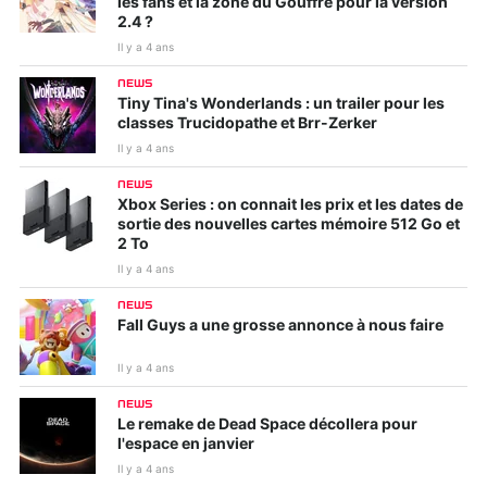
les fans et la zone du Gouffre pour la version
2.4 ?
Il y a 4 ans
NEWS
Tiny Tina's Wonderlands : un trailer pour les
classes Trucidopathe et Brr-Zerker
Il y a 4 ans
NEWS
Xbox Series : on connait les prix et les dates de
sortie des nouvelles cartes mémoire 512 Go et
2 To
Il y a 4 ans
NEWS
Fall Guys a une grosse annonce à nous faire
Il y a 4 ans
NEWS
Le remake de Dead Space décollera pour
l'espace en janvier
Il y a 4 ans