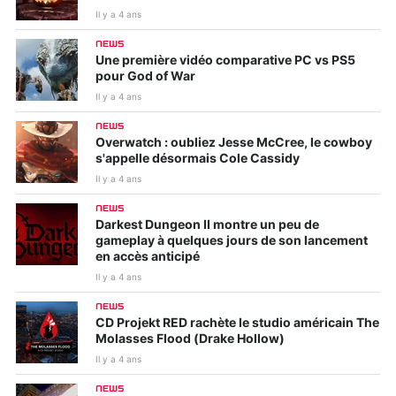
Il y a 4 ans
NEWS
Une première vidéo comparative PC vs PS5
pour God of War
Il y a 4 ans
NEWS
Overwatch : oubliez Jesse McCree, le cowboy
s'appelle désormais Cole Cassidy
Il y a 4 ans
NEWS
Darkest Dungeon II montre un peu de
gameplay à quelques jours de son lancement
en accès anticipé
Il y a 4 ans
NEWS
CD Projekt RED rachète le studio américain The
Molasses Flood (Drake Hollow)
Il y a 4 ans
NEWS