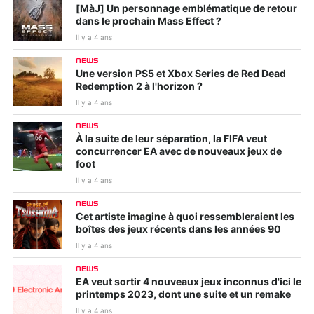
[MàJ] Un personnage emblématique de retour
dans le prochain Mass Effect ?
Il y a 4 ans
NEWS
Une version PS5 et Xbox Series de Red Dead
Redemption 2 à l'horizon ?
Il y a 4 ans
NEWS
À la suite de leur séparation, la FIFA veut
concurrencer EA avec de nouveaux jeux de
foot
Il y a 4 ans
NEWS
Cet artiste imagine à quoi ressembleraient les
boîtes des jeux récents dans les années 90
Il y a 4 ans
NEWS
EA veut sortir 4 nouveaux jeux inconnus d'ici le
printemps 2023, dont une suite et un remake
Il y a 4 ans