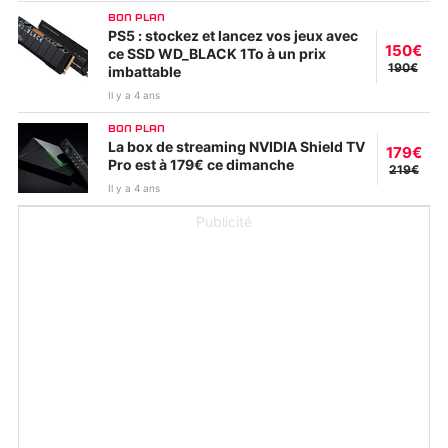
BON PLAN
PS5 : stockez et lancez vos jeux avec
150€
ce SSD WD_BLACK 1To à un prix
190€
imbattable
Il y a 4 ans
BON PLAN
La box de streaming NVIDIA Shield TV
179€
Pro est à 179€ ce dimanche
219€
Il y a 4 ans
Publicité