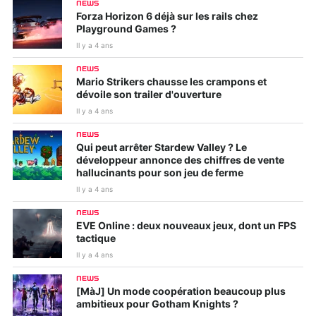
NEWS
Forza Horizon 6 déjà sur les rails chez
Playground Games ?
Il y a 4 ans
NEWS
Mario Strikers chausse les crampons et
dévoile son trailer d'ouverture
Il y a 4 ans
NEWS
Qui peut arrêter Stardew Valley ? Le
développeur annonce des chiffres de vente
hallucinants pour son jeu de ferme
Il y a 4 ans
NEWS
EVE Online : deux nouveaux jeux, dont un FPS
tactique
Il y a 4 ans
NEWS
[MàJ] Un mode coopération beaucoup plus
ambitieux pour Gotham Knights ?