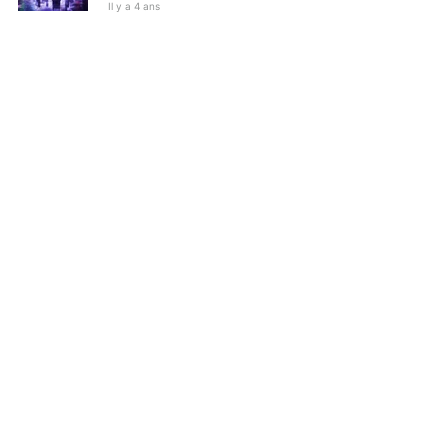
Il y a 4 ans
NEWS
Le reboot de Saints Row proposera un menu
aussi copieux que totalement barré
Il y a 4 ans
NEWS
Un jeu mobile Le Seigneur des Anneaux
annoncé pour les diviser tous
Il y a 4 ans
NEWS
Les 10 jeux qui vont vous faire pleurer
Il y a 4 ans
NEWS
Portal recréé sous Unreal Engine 5 avec ray
tracing est un gâteau pour les yeux
Il y a 4 ans
NEWS
Une étude révèle quel est le jeu vidéo le plus
vulgaire de tous les temps (et non, ce n'est pas