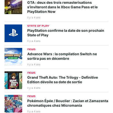
GTA : deux des trois remasterisations
s'inviteront dans le Xbox Game Pass et le
PlayStation Now
Il y a 4 ans
STATE OF PLAY
PlayStation confirme la date de son prochain
State of Play
Il y a 4 ans
NEWS
Advance Wars : la compilation Switch ne
sortira pas en décembre
Il y a 4 ans
NEWS
Grand Theft Auto: The Trilogy - Definitive
Edition dévoile sa date de sortie
Il y a 4 ans
NEWS
Pokémon Épée / Bouclier : Zacian et Zamazenta
chromatiques chez Micromania
Il y a 4 ans