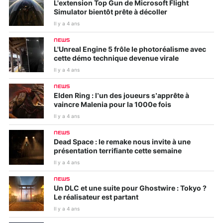
L'extension Top Gun de Microsoft Flight
Simulator bientôt prête à décoller
Il y a 4 ans
NEWS
L'Unreal Engine 5 frôle le photoréalisme avec
cette démo technique devenue virale
Il y a 4 ans
NEWS
Elden Ring : l’un des joueurs s’apprête à
vaincre Malenia pour la 1000e fois
Il y a 4 ans
NEWS
Dead Space : le remake nous invite à une
présentation terrifiante cette semaine
Il y a 4 ans
NEWS
Un DLC et une suite pour Ghostwire : Tokyo ?
Le réalisateur est partant
Il y a 4 ans