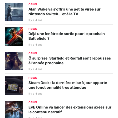
NEWS
Alan Wake va s'offrir une petite virée sur
Nintendo Switch... et à la TV
Il y a 4 ans
NEWS
Déjà une fenêtre de sortie pour le prochain
Battlefield ?
Il y a 4 ans
NEWS
Ô surprise, Starfield et Redfall sont repoussés
à l'année prochaine
Il y a 4 ans
NEWS
Steam Deck : la dernière mise à jour apporte
une fonctionnalité très attendue
Il y a 4 ans
NEWS
EvE Online va lancer des extensions axées sur
le contenu narratif