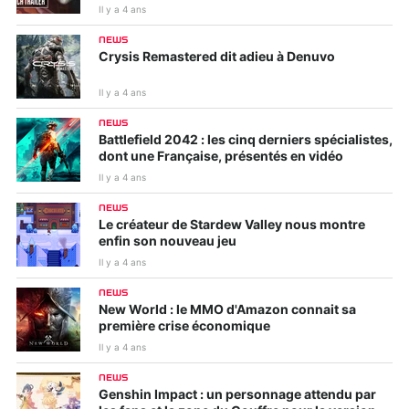
Il y a 4 ans
NEWS
Crysis Remastered dit adieu à Denuvo
Il y a 4 ans
NEWS
Battlefield 2042 : les cinq derniers spécialistes,
dont une Française, présentés en vidéo
Il y a 4 ans
NEWS
Le créateur de Stardew Valley nous montre
enfin son nouveau jeu
Il y a 4 ans
NEWS
New World : le MMO d'Amazon connait sa
première crise économique
Il y a 4 ans
NEWS
Genshin Impact : un personnage attendu par