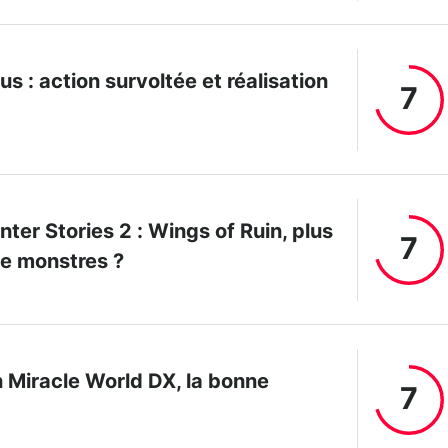
s : action survoltée et réalisation
7
ter Stories 2 : Wings of Ruin, plus
7
de monstres ?
n Miracle World DX, la bonne
7