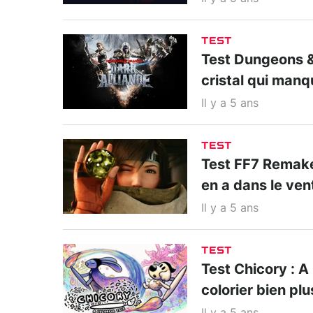
TEST
Test Dungeons & 
cristal qui manq
Il y a 5 ans
TEST
Test FF7 Remake
en a dans le ven
Il y a 5 ans
TEST
Test Chicory : A 
colorier bien pl