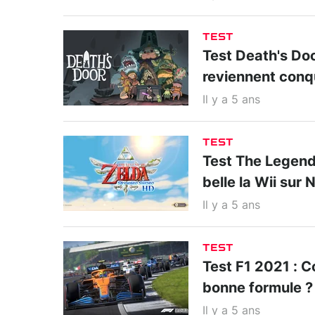
TEST
Test Death's Doo
reviennent conq
Il y a 5 ans
TEST
Test The Legend
belle la Wii sur
Il y a 5 ans
TEST
Test F1 2021 : C
bonne formule ?
Il y a 5 ans