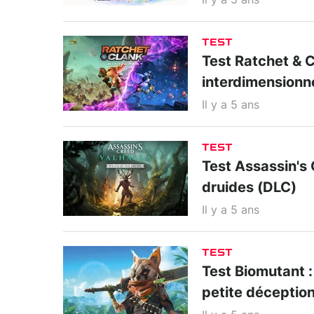
Il y a 5 ans
TEST
Test Ratchet & C
interdimensionne
Il y a 5 ans
TEST
Test Assassin's 
druides (DLC)
Il y a 5 ans
TEST
Test Biomutant 
petite déceptio