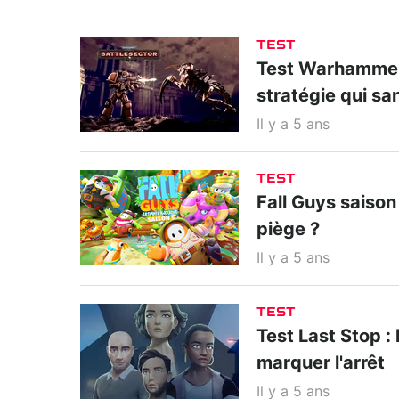
TEST
Test Warhammer 
stratégie qui sa
Il y a 5 ans
TEST
Fall Guys saison
piège ?
Il y a 5 ans
TEST
Test Last Stop : 
marquer l'arrêt
Il y a 5 ans