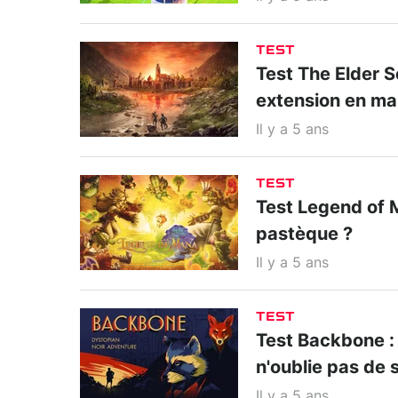
TEST
Test The Elder S
extension en ma
Il y a 5 ans
TEST
Test Legend of Man
pastèque ?
Il y a 5 ans
TEST
Test Backbone :
n'oublie pas de 
Il y a 5 ans