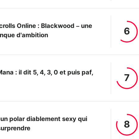
crolls Online : Blackwood – une
6
nque d'ambition
a : il dit 5, 4, 3, 0 et puis paf,
7
 un polar diablement sexy qui
8
surprendre