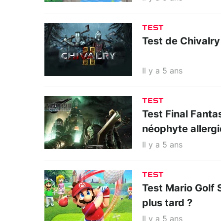
TEST
Test de Chivalry 
Il y a 5 ans
TEST
Test Final Fanta
néophyte allerg
Il y a 5 ans
TEST
Test Mario Golf 
plus tard ?
Il y a 5 ans