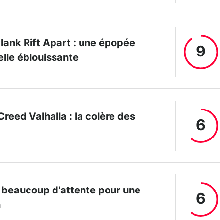
lank Rift Apart : une épopée
9
lle éblouissante
Creed Valhalla : la colère des
6
: beaucoup d'attente pour une
6
n