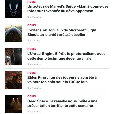
NEWS
Un acteur de Marvel's Spider-Man 2 donne des
infos sur l'avancée du développement
Il y a 4 ans
NEWS
L'extension Top Gun de Microsoft Flight
Simulator bientôt prête à décoller
Il y a 4 ans
NEWS
L'Unreal Engine 5 frôle le photoréalisme avec
cette démo technique devenue virale
Il y a 4 ans
NEWS
Elden Ring : l’un des joueurs s’apprête à
vaincre Malenia pour la 1000e fois
Il y a 4 ans
NEWS
Dead Space : le remake nous invite à une
présentation terrifiante cette semaine
Il y a 4 ans