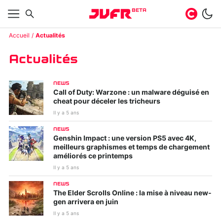
BETA
Accueil
Actualités
Actualités
NEWS
Call of Duty: Warzone : un malware déguisé en
cheat pour déceler les tricheurs
Il y a 5 ans
NEWS
Genshin Impact : une version PS5 avec 4K,
meilleurs graphismes et temps de chargement
améliorés ce printemps
Il y a 5 ans
NEWS
The Elder Scrolls Online : la mise à niveau new-
gen arrivera en juin
Il y a 5 ans