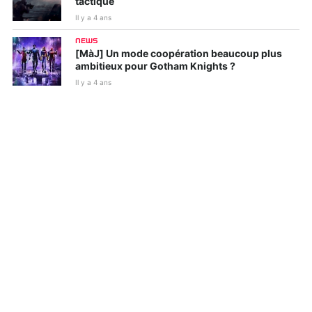
tactique
Il y a 4 ans
NEWS
[MàJ] Un mode coopération beaucoup plus
ambitieux pour Gotham Knights ?
Il y a 4 ans
NEWS
Le reboot de Saints Row proposera un menu
aussi copieux que totalement barré
Il y a 4 ans
NEWS
Un jeu mobile Le Seigneur des Anneaux
annoncé pour les diviser tous
Il y a 4 ans
NEWS
Les 10 jeux qui vont vous faire pleurer
Il y a 4 ans
NEWS
Portal recréé sous Unreal Engine 5 avec ray