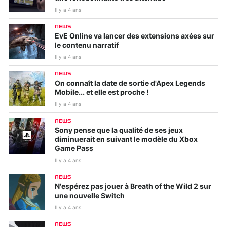
Il y a 4 ans
NEWS
EvE Online va lancer des extensions axées sur
le contenu narratif
Il y a 4 ans
NEWS
On connaît la date de sortie d'Apex Legends
Mobile... et elle est proche !
Il y a 4 ans
NEWS
Sony pense que la qualité de ses jeux
diminuerait en suivant le modèle du Xbox
Game Pass
Il y a 4 ans
NEWS
N'espérez pas jouer à Breath of the Wild 2 sur
une nouvelle Switch
Il y a 4 ans
NEWS