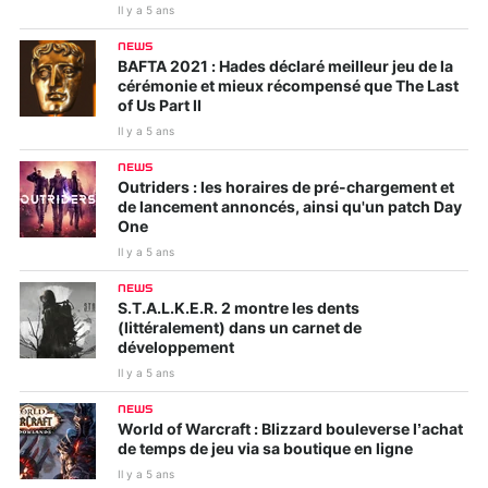
Il y a 5 ans
NEWS
BAFTA 2021 : Hades déclaré meilleur jeu de la
cérémonie et mieux récompensé que The Last
of Us Part II
Il y a 5 ans
NEWS
Outriders : les horaires de pré-chargement et
de lancement annoncés, ainsi qu'un patch Day
One
Il y a 5 ans
NEWS
S.T.A.L.K.E.R. 2 montre les dents
(littéralement) dans un carnet de
développement
Il y a 5 ans
NEWS
World of Warcraft : Blizzard bouleverse l’achat
de temps de jeu via sa boutique en ligne
Il y a 5 ans