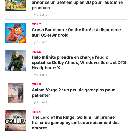
annonce un beat'em up en 2D pour l'automne
prochain
Il y a 5 ans
NEWS
Crash Bandicoot: On the Run! est disponible
sur iOS et Android
Il y a 5 ans
NEWS
Halo Infinite prendra en charge l'audio
spatialisé Dolby Atmos, Windows Sonic et DTS
Headphone: X
Il y a 5 ans
NEWS
Axiom Verge 2 : un peu de gameplay pour
patienter
Il y a 5 ans
NEWS
The Lord of the Rings: Gollum : un premier
trailer de gameplay sort sournoisement des
ombres