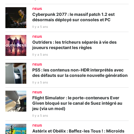
NEWS
Cyberpunk 2077 : le massif patch 1.2 est
désormais déployé sur consoles et PC
Il y a 5 ans
NEWS
Outriders : les tricheurs séparés à vie des
joueurs respectant les règles
Il y a 5 ans
NEWS
PS5 : les contenus non-HDR interprétés avec
des défauts sur la console nouvelle génération
Il y a 5 ans
NEWS
Flight Simulator : le porte-conteneurs Ever
Given bloqué sur le canal de Suez intégré au
jeu (via un mod)
Il y a 5 ans
NEWS
Astérix et Obélix : Baffez-les Tous ! : Microids