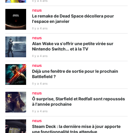
Il y a 4 ans
NEWS
Le remake de Dead Space décollera pour
l'espace en janvier
Il y a 4 ans
NEWS
Alan Wake va s'offrir une petite virée sur
Nintendo Switch... et à la TV
Il y a 4 ans
NEWS
Déjà une fenêtre de sortie pour le prochain
Battlefield ?
Il y a 4 ans
NEWS
Ô surprise, Starfield et Redfall sont repoussés
à l'année prochaine
Il y a 4 ans
NEWS
Steam Deck : la dernière mise à jour apporte
une fonctionnalité très attendue