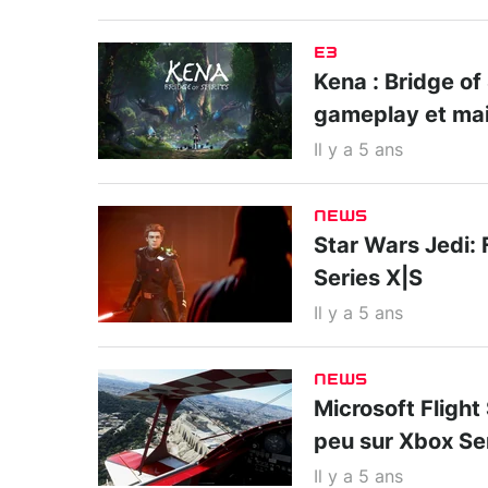
E3
Kena : Bridge of
gameplay et main
Il y a 5 ans
NEWS
Star Wars Jedi: 
Series X|S
Il y a 5 ans
NEWS
Microsoft Flight 
peu sur Xbox Se
Il y a 5 ans