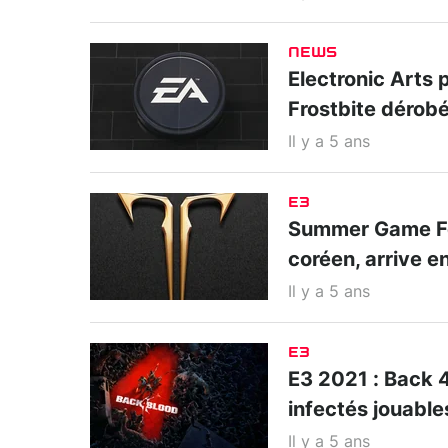
NEWS
Electronic Arts 
Frostbite dérob
Il y a 5 ans
E3
Summer Game Fes
coréen, arrive 
Il y a 5 ans
E3
E3 2021 : Back 4
infectés jouable
Il y a 5 ans