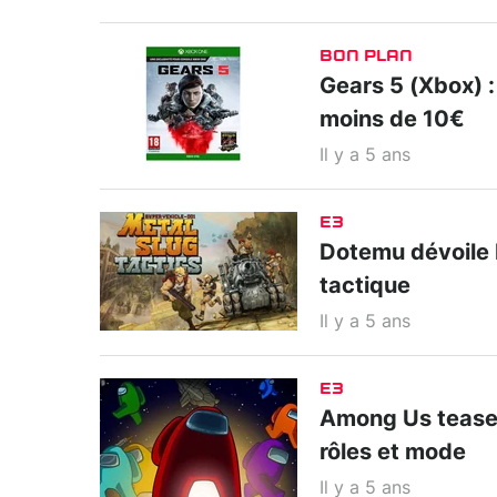
BON PLAN
Gears 5 (Xbox) :
moins de 10€
Il y a 5 ans
E3
Dotemu dévoile M
tactique
Il y a 5 ans
E3
Among Us tease 
rôles et mode
Il y a 5 ans