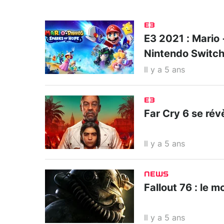
E3
E3 2021 : Mario 
Nintendo Switc
Il y a 5 ans
E3
Far Cry 6 se rév
Il y a 5 ans
NEWS
Fallout 76 : le
Il y a 5 ans