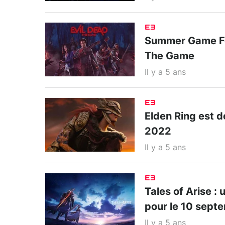
E3
Summer Game Fes
The Game
Il y a 5 ans
E3
Elden Ring est de
2022
Il y a 5 ans
E3
Tales of Arise :
pour le 10 sept
Il y a 5 ans