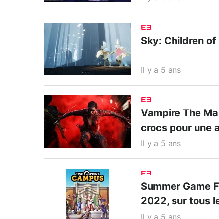
E3
Sky: Children of 
Il y a 5 ans
E3
Vampire The Mas
crocs pour une 
Il y a 5 ans
E3
Summer Game Fes
2022, sur tous l
Il y a 5 ans