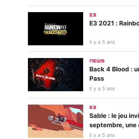
E3
E3 2021 : Rainbo
Il y a 5 ans
NEWS
Back 4 Blood : u
Pass
Il y a 5 ans
E3
Sable : le jeu i
septembre, une 
Il y a 5 ans