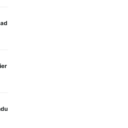
ead
ier
ndu