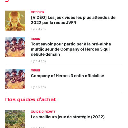
3
DOSSIER
[VIDÉO] Les jeux vidéo les plus attendus de
2022 par la rédac JVFR
Il y a 4 ans
Kirby et le monde
Tiny Tina's
NEWS
oublié
Wonderlands
Tout savoir pour participer à la pré-alpha
multijoueur de Company of Heroes 3 qui
débute demain
Il y a 4 ans
NEWS
Company of Heroes 3 enfin officialisé
Il y a 5 ans
Nos guides d'achat
Ghostwire : Tokyo
WWE 2K22
GUIDE D'ACHAT
Les meilleurs jeux de stratégie (2022)