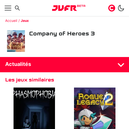
BETA
Accueil
Jeux
Company of Heroes 3
Actualités
Les jeux similaires