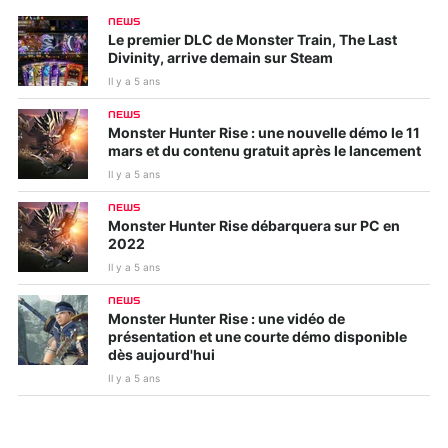
NEWS
Le premier DLC de Monster Train, The Last
Divinity, arrive demain sur Steam
Il y a 5 ans
NEWS
Kirby et le monde
Tiny Tina's
Monster Hunter Rise : une nouvelle démo le 11
oublié
Wonderlands
mars et du contenu gratuit après le lancement
Il y a 5 ans
NEWS
Monster Hunter Rise débarquera sur PC en
2022
Il y a 5 ans
NEWS
Monster Hunter Rise : une vidéo de
présentation et une courte démo disponible
dès aujourd'hui
Il y a 5 ans
Ghostwire : Tokyo
WWE 2K22