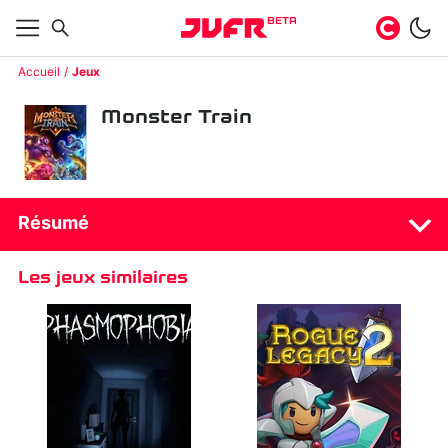
BETA
Accueil
Jeux
Monster Train
Résumé
Les jeux similaires