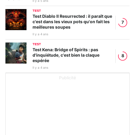
Il y a 5 ans
TEST
Test Diablo II Resurrected : il paraît que
c'est dans les vieux pots qu'on fait les
7
meilleures soupes
Il y a 4 ans
TEST
Test Kena: Bridge of Spirits : pas
d'inquiétude, c'est bien la claque
8
espérée
Il y a 4 ans
Publicité