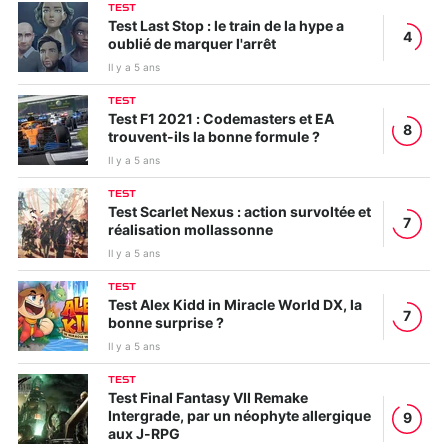
TEST
Test Last Stop : le train de la hype a
4
oublié de marquer l'arrêt
Il y a 5 ans
TEST
Test F1 2021 : Codemasters et EA
8
trouvent-ils la bonne formule ?
Il y a 5 ans
TEST
Test Scarlet Nexus : action survoltée et
7
réalisation mollassonne
Il y a 5 ans
TEST
Test Alex Kidd in Miracle World DX, la
7
bonne surprise ?
Il y a 5 ans
TEST
Test Final Fantasy VII Remake
Intergrade, par un néophyte allergique
9
aux J-RPG