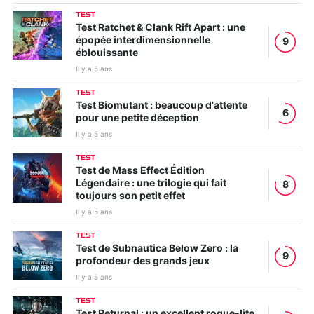
TEST
Test Ratchet & Clank Rift Apart : une
épopée interdimensionnelle
9
éblouissante
Il y a 5 ans
TEST
Test Biomutant : beaucoup d'attente
6
pour une petite déception
Il y a 5 ans
TEST
Test de Mass Effect Édition
Légendaire : une trilogie qui fait
8
toujours son petit effet
Il y a 5 ans
TEST
Test de Subnautica Below Zero : la
9
profondeur des grands jeux
Il y a 5 ans
TEST
Test Returnal : un excellent rogue-lite