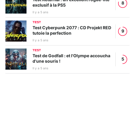
8
exclusif à la PS5
Il y a 5 ans
TEST
Test Cyberpunk 2077 : CD Projekt RED
9
tutoie la perfection
Il y a 5 ans
TEST
Test de Godfall : et l'Olympe accoucha
5
d'une souris !
Il y a 5 ans