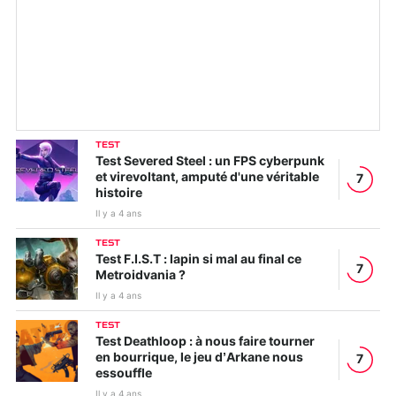
TEST
Test Severed Steel : un FPS cyberpunk
et virevoltant, amputé d'une véritable
7
histoire
Il y a 4 ans
TEST
Test F.I.S.T : lapin si mal au final ce
7
Metroidvania ?
Il y a 4 ans
TEST
Test Deathloop : à nous faire tourner
en bourrique, le jeu d’Arkane nous
7
essouffle
Il y a 4 ans