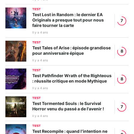
TEST
Test Lost in Random : le dernier EA
Originals a presque tout pour nous
7
faire tourner la carte
Il y a 4 ans
TEST
Test Tales of Arise : épisode grandiose
8
pour anniversaire épique
Il y a 4 ans
TEST
Test Pathfinder Wrath of the Righteous
8
: réussite critique en mode Mythique
Il y a 4 ans
TEST
Test Tormented Souls : le Survival
7
Horror venu du passé a de l'avenir !
Il y a 4 ans
TEST
Test Recompile : quand l’intention ne