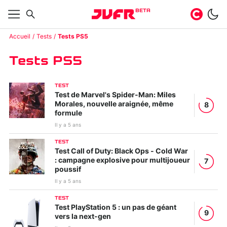
BETA
Accueil
Tests
Tests PS5
Tests PS5
TEST
Test de Marvel's Spider-Man: Miles
Morales, nouvelle araignée, même
8
formule
Il y a 5 ans
TEST
Test Call of Duty: Black Ops - Cold War
: campagne explosive pour multijoueur
7
poussif
Il y a 5 ans
TEST
Test PlayStation 5 : un pas de géant
9
vers la next-gen