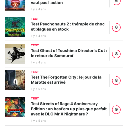
6
vaut pas l’action
Il y a 4 ans
TEST
Test Psychonauts 2 : thérapie de choc
8
et blagues en stock
Il y a 4 ans
TEST
Test Ghost of Tsushima Director's Cut :
8
le retour du Samouraï
Il y a 4 ans
TEST
Test The Forgotten City : le jour de la
8
Marotte est arrivé
Il y a 5 ans
TEST
Test Streets of Rage 4 Anniversary
Edition : un beat'em up plus que parfait
9
avec le DLC Mr.X Nightmare ?
Il y a 5 ans