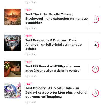
Il y a 5 ans
TEST
Test The Elder Scrolls Online :
Blackwood – une extension en manque
6
d'ambition
Il y a 5 ans
TEST
Test Dungeons & Dragons : Dark
Alliance - un joli cristal qui manque
4
d'éclat
Il y a 5 ans
TEST
Test FF7 Remake INTERgrade : une
9
mise à jour qui en a dans le ventre
Il y a 5 ans
TEST
Test Chicory : A Colorful Tale - un
Zelda-like à colorier bien plus profond
8
que vous ne l'imaginez
Il y a 5 ans