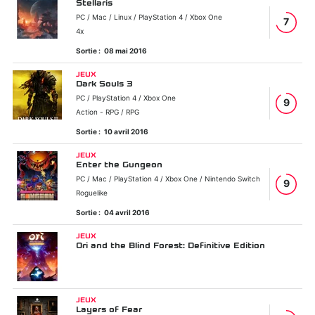
Stellaris
PC / Mac / Linux / PlayStation 4 / Xbox One
7
4x
Sortie :
08 mai 2016
JEUX
Dark Souls 3
PC / PlayStation 4 / Xbox One
9
Action - RPG / RPG
Sortie :
10 avril 2016
JEUX
Enter the Gungeon
PC / Mac / PlayStation 4 / Xbox One / Nintendo Switch
9
Roguelike
Sortie :
04 avril 2016
JEUX
Ori and the Blind Forest: Definitive Edition
JEUX
Layers of Fear