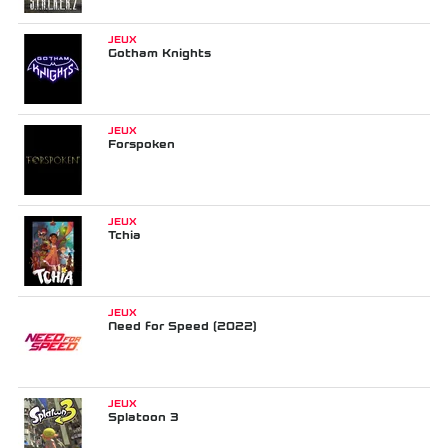
JEUX
Gotham Knights
JEUX
Forspoken
JEUX
Tchia
JEUX
Need for Speed (2022)
JEUX
Splatoon 3