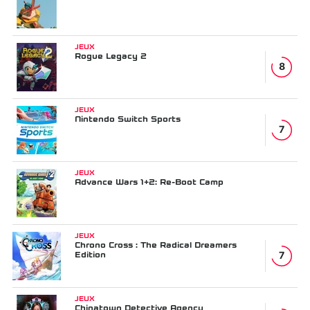
JEUX
Rogue Legacy 2
8
JEUX
Nintendo Switch Sports
7
JEUX
Advance Wars 1+2: Re-Boot Camp
JEUX
Chrono Cross : The Radical Dreamers
Edition
7
JEUX
Chinatown Detective Agency