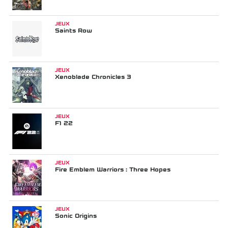
JEUX
Saints Row
JEUX
Xenoblade Chronicles 3
JEUX
F1 22
JEUX
Fire Emblem Warriors : Three Hopes
JEUX
Sonic Origins