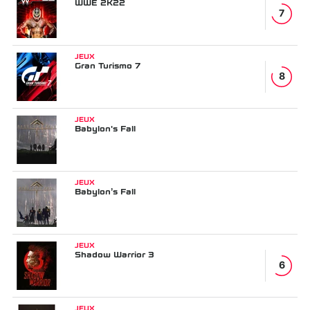
WWE 2K22
7
JEUX
Gran Turismo 7
8
JEUX
Babylon's Fall
JEUX
Babylon’s Fall
JEUX
Shadow Warrior 3
6
JEUX