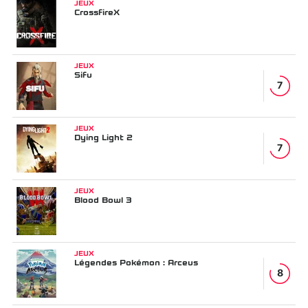
JEUX
CrossfireX
JEUX
Sifu
7
JEUX
Dying Light 2
7
JEUX
Blood Bowl 3
JEUX
Légendes Pokémon : Arceus
8