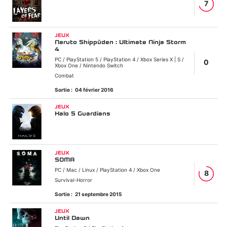
7
JEUX
Naruto Shippūden : Ultimate Ninja Storm
4
PC / PlayStation 5 / PlayStation 4 / Xbox Series X | S /
0
Xbox One / Nintendo Switch
Combat
Sortie :
04 février 2016
JEUX
Halo 5 Guardians
JEUX
SOMA
PC / Mac / Linux / PlayStation 4 / Xbox One
8
Survival-Horror
Sortie :
21 septembre 2015
JEUX
Until Dawn