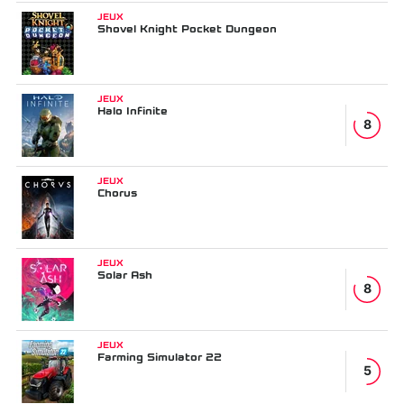
JEUX
Shovel Knight Pocket Dungeon
JEUX
Halo Infinite
8
JEUX
Chorus
JEUX
Solar Ash
8
JEUX
Farming Simulator 22
5