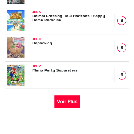
JEUX
Animal Crossing New Horizons : Happy
Home Paradise
8
JEUX
Unpacking
8
JEUX
Mario Party Superstars
6
Voir Plus