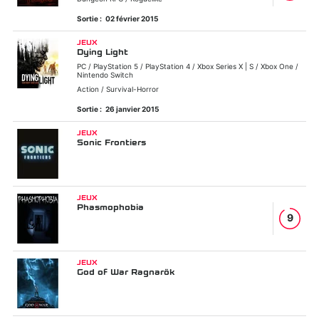
Sortie :
02 février 2015
JEUX
Dying Light
PC / PlayStation 5 / PlayStation 4 / Xbox Series X | S / Xbox One /
Nintendo Switch
Action / Survival-Horror
Sortie :
26 janvier 2015
JEUX
Sonic Frontiers
JEUX
Phasmophobia
9
JEUX
God of War Ragnarök