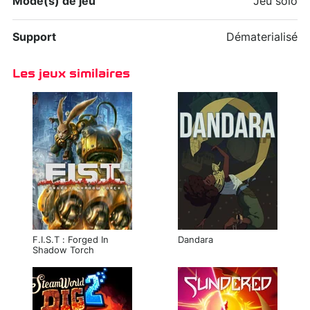
Mode(s) de jeu
Jeu solo
Support
Dématerialisé
Les jeux similaires
F.I.S.T : Forged In
Dandara
Shadow Torch