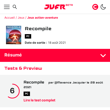
BETA
Accueil
Jeux
Jeux action-aventure
Recompile
PC
Date de sortie :
18 août 2021
Résumé
Tests & Preview
Recompile
par @Maxence Jacquier le 28 août
2021
6
PC
Lire le test complet