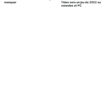
manquer
Tides sera un jeu de 2022 sur
consoles et PC
Gran Turismo 7
Elden Ring