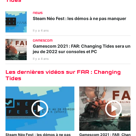
Tides
NEWS
Steam Néo Fest : les démos à ne pas manquer
Il y a 4 ans
Kirby et le monde
Tiny Tina's
GAMESCOM
oublié
Wonderlands
Gamescom 2021 : FAR: Changing Tides sera un
jeu de 2022 sur consoles et PC
Il y a 4 ans
Les dernières vidéos sur FAR : Changing
Tides
Ghostwire : Tokyo
WWE 2K22
Steam Néo Fest : les démos à ne pas
Gamescom 2021 : FAR: Changi