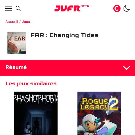
BETA
Accueil
Jeux
FAR : Changing Tides
Résumé
Les jeux similaires