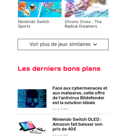
Nintendo Switch
Chrono Cross : The
Sports
Radical Dreamers
Edition
Voir plus de jeux similaires
Les derniers bons plans
Face aux cybermenaces et
aux malwares, cette offre
de l'antivirus Bitdefender
est la solution idéale
Kirby et le monde
Tiny Tina's
oublié
Wonderlands
Il y a 4 ans
Nintendo Switch OLED :
Amazon fait baisser son
prix de 40€
Il y a 4 ans