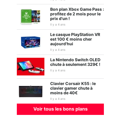
Bon plan Xbox Game Pass :
profitez de 2 mois pour le
prix d'un !
Il y a 4 ans
Le casque PlayStation VR
est 100 € moins cher
Ghostwire : Tokyo
WWE 2K22
aujourd'hui
Il y a 4 ans
La Nintendo Switch OLED
chute à seulement 329€ !
Il y a 4 ans
Clavier Corsair K55 : le
clavier gamer chute à
moins de 40€
Il y a 4 ans
Voir tous les bons plans
Gran Turismo 7
Elden Ring